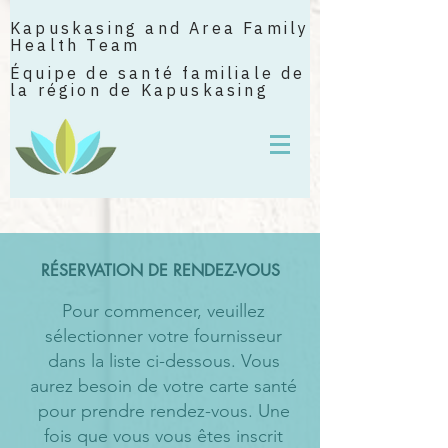
Kapuskasing and Area Family
Health Team
Équipe de santé familiale de
la région de Kapuskasing
RÉSERVATION DE RENDEZ-VOUS
Pour commencer, veuillez
sélectionner votre fournisseur
dans la liste ci-dessous. Vous
aurez besoin de votre carte santé
pour prendre rendez-vous. Une
fois que vous vous êtes inscrit