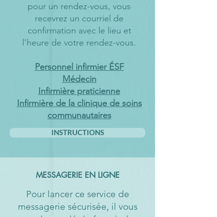
pour un rendez-vous, vous
recevrez un courriel de
confirmation avec le lieu et
l'heure de votre rendez-vous.
Personnel infirmier ÉSF
Médecin
Infirmière praticienne
Infirmière de la clinique de soins
communautaires
INSTRUCTIONS
MESSAGERIE EN LIGNE
Pour lancer ce service de
messagerie sécurisée, il vous